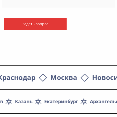
Задать вопрос
Краснодар
Москва
Новос
ов
Казань
Екатеринбург
Архангель