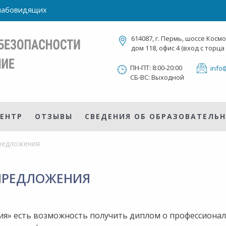
слабовидящих
614087, г. Пермь, шоссе Косм
дом 118, офис 4 (вход с торца
ПН-ПТ: 8:00-20:00
info
СБ-ВС: Выходной
ЕНТР
ОТЗЫВЫ
СВЕДЕНИЯ ОБ ОБРАЗОВАТЕЛЬ
предложения
ЦПРЕДЛОЖЕНИЯ
ия» есть возможность получить диплом о профессиона