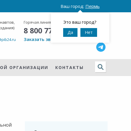
Ваш город:
Пермь
Это ваш город?
онавтов,
Горячая линия:
Круглосуточно
 здания)
8 800 777 42 95
Да
Нет
Заказать звонок
@pib24.ru
НОЙ ОРГАНИЗАЦИИ
КОНТАКТЫ
льной