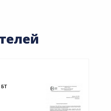
телей
 БТ