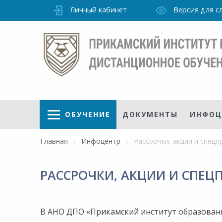
Личный кабинет
Версия для 
ОБУЧЕНИЕ
ДОКУМЕНТЫ
ИНФОЦ
Главная
Инфоцентр
Рассрочки, акции и спец
РАССРОЧКИ, АКЦИИ И СПЕ
Режим
работы
уточно
Института
В АНО ДПО «Прикамский институт образован
ПН-ПТ: