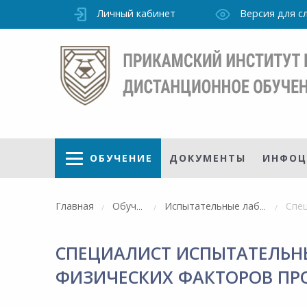
Личный кабинет
Версия для 
ОБУЧЕНИЕ
ДОКУМЕНТЫ
ИНФОЦ
Главная
Обучение
Испытательные лаборатории
СПЕЦИАЛИСТ ИСПЫТАТЕЛЬН
Режим
работы
ФИЗИЧЕСКИХ ФАКТОРОВ ПР
уточно
Института
ПН-ПТ: