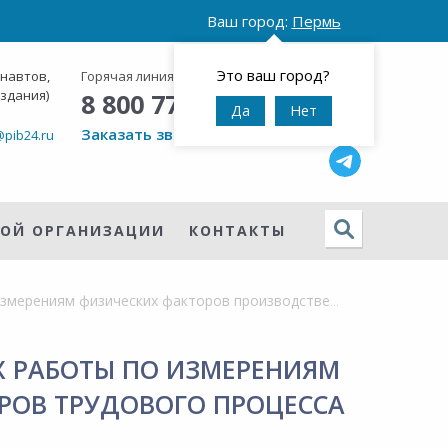
Ваш город:
Пермь
Это ваш город?
онавтов,
Горячая линия:
Круглосуточно
 здания)
8 800 777 42 95
Да
Нет
Заказать звонок
@pib24.ru
НОЙ ОРГАНИЗАЦИИ
КОНТАКТЫ
Специалист испытательных лабораторий, выполняющих работы по измерениям физических факторов производственной среды и факторов трудового процесса
 РАБОТЫ ПО ИЗМЕРЕНИЯМ
РОВ ТРУДОВОГО ПРОЦЕССА