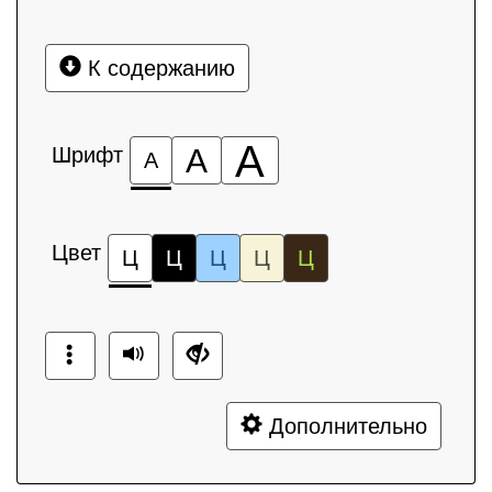
К содержанию
А
Шрифт
А
А
Цвет
Ц
Ц
Ц
Ц
Ц
Дополнительно