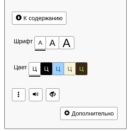
К содержанию
А
Шрифт
А
А
Цвет
Ц
Ц
Ц
Ц
Ц
Дополнительно