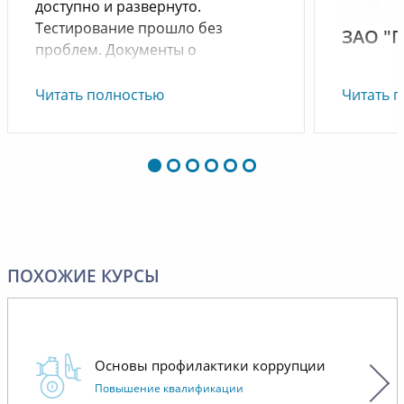
доступно и развернуто.
Тестирование прошло без
ЗАО "
проблем. Документы о
прохождении обучения
ЗАО "ПЗ
получены своевременно.
Читать полностью
Читать 
благода
Желаем дальнейшего развития и
высокоо
процветания.
обучени
слушате
Благода
сотрудни
высокок
кадров, 
ПОХОЖИЕ КУРСЫ
возможн
професс
знания 
использ
Основы профилактики коррупции
спектра
Повышение квалификации
образов