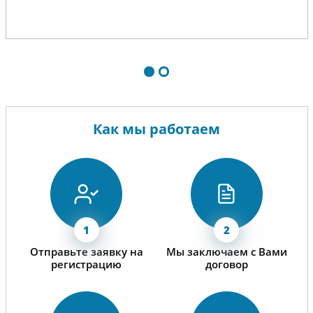
информа
отрыва 
деятельн
Выражае
сохране
сложивш
отношен
долговр
Как мы работаем
сотрудн
Отправьте заявку на
Мы заключаем с Вами
регистрацию
договор