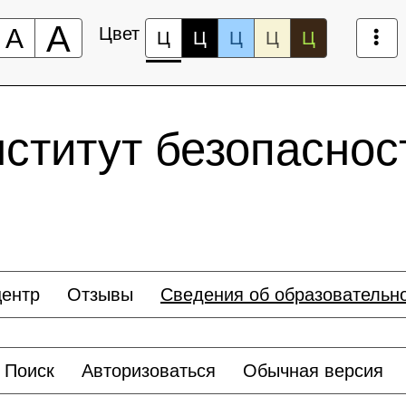
А
А
Цвет
Ц
Ц
Ц
Ц
Ц
нститут безопасно
ентр
Отзывы
Сведения об образовательн
Поиск
Авторизоваться
Обычная версия