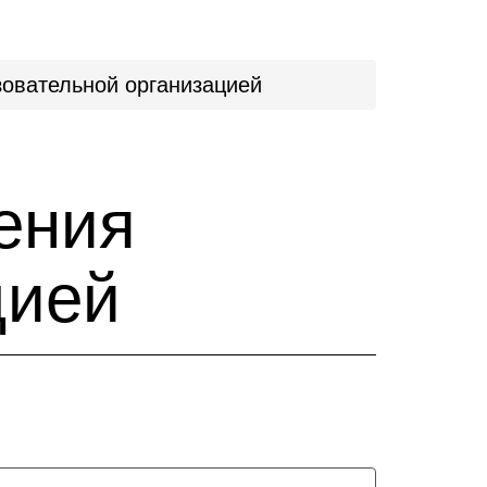
зовательной организацией
ения
цией