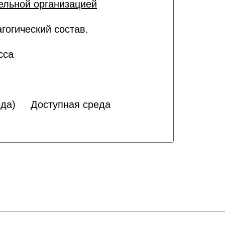
ельной организацией
гогический состав.
сса
да)
Доступная среда