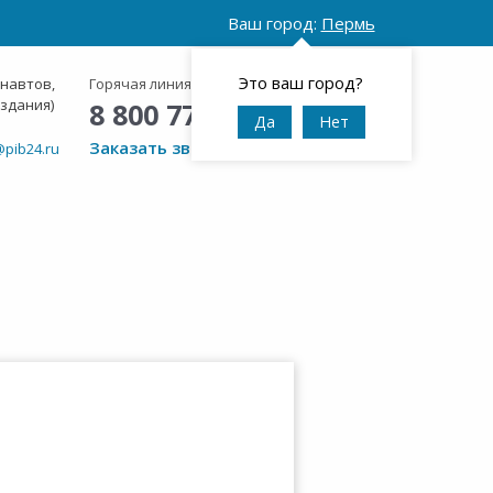
Ваш город:
Пермь
Это ваш город?
онавтов,
Горячая линия:
Круглосуточно
 здания)
8 800 777 42 95
Да
Нет
Заказать звонок
@pib24.ru