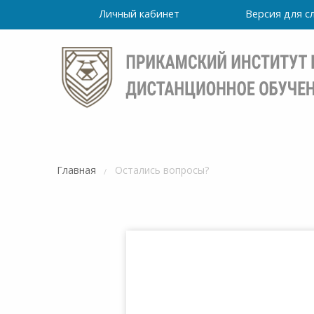
Личный кабинет
Версия для 
Главная
Остались вопросы?
Режим
работы
уточно
Института
ПН-ПТ: