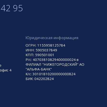
 42 95
Юридическая информация
ОГРН: 1155958125784
ИНН: 5905037849
КПП: 590501001
Р/с: 40703810829400000024 в
ФИЛИАЛ "НИЖЕГОРОДСКИЙ" АО
е
"АЛЬФА-БАНК"
 офис 4
К/с: 30101810200000000824
БИК: 042202824