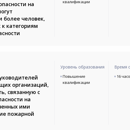
квалификации
опасности на
могут
и более человек,
 к категориям
асности
Уровень образования
Время 
Повышение
16 час
руководителей
квалификации
щих организаций,
ь, связанную с
пасности на
ченных ими
ние пожарной