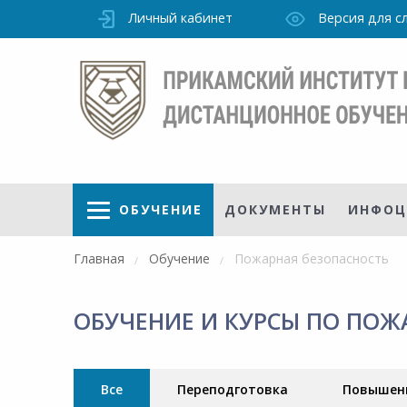
Личный кабинет
Версия для 
ОБУЧЕНИЕ
ДОКУМЕНТЫ
ИНФОЦ
Главная
Обучение
Пожарная безопасность
ОБУЧЕНИЕ И КУРСЫ ПО ПОЖ
Режим
работы
уточно
Института
Все
Переподготовка
Повышен
ПН-ПТ: