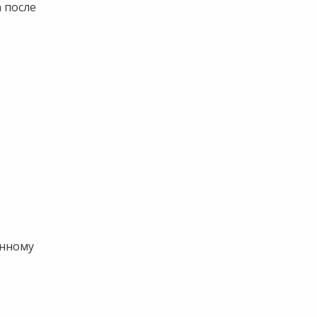
 после
енному