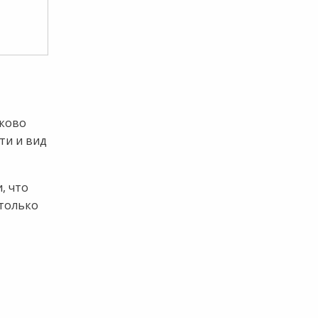
аково
ти и вид
, что
 только