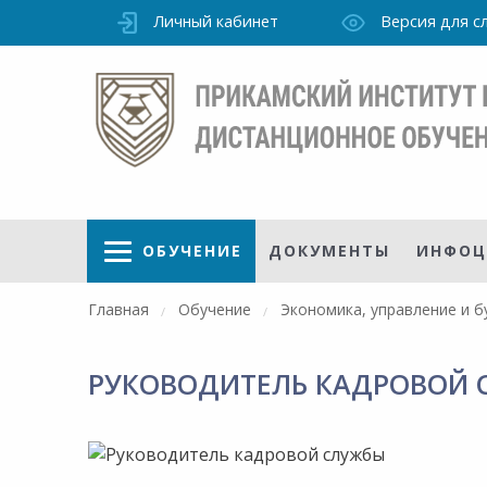
Личный кабинет
Версия для 
ОБУЧЕНИЕ
ДОКУМЕНТЫ
ИНФОЦ
Главная
Обучение
Экономика, управление и б
РУКОВОДИТЕЛЬ КАДРОВОЙ С
Режим
работы
уточно
Института
ПН-ПТ: