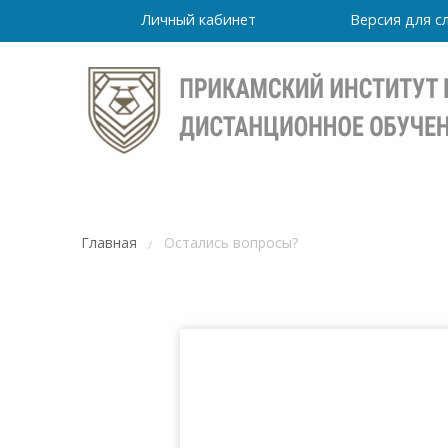
Личный кабинет
Версия для 
Главная
Остались вопросы?
Режим
работы
уточно
Института
ПН-ПТ: