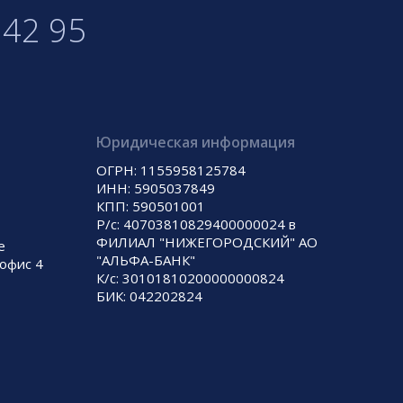
 42 95
Юридическая информация
ОГРН: 1155958125784
ИНН: 5905037849
КПП: 590501001
Р/с: 40703810829400000024 в
ФИЛИАЛ "НИЖЕГОРОДСКИЙ" АО
е
"АЛЬФА-БАНК"
 офис 4
К/с: 30101810200000000824
БИК: 042202824