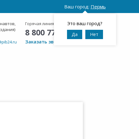
Ваш город:
Пермь
Это ваш город?
онавтов,
Горячая линия:
Круглосуточно
 здания)
8 800 777 42 95
Да
Нет
Заказать звонок
@pib24.ru