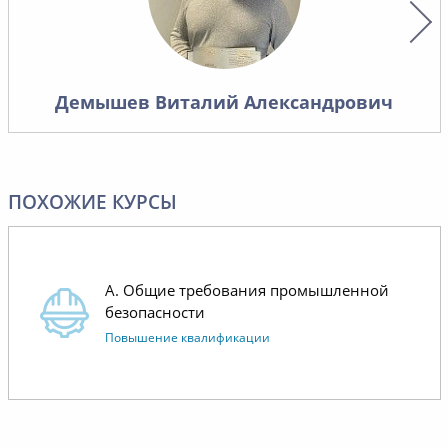
Надеемся на дальнейшее
проведе
сотрудничество.
условий
материа
хорошо 
Демышев Виталий Александрович
лишнего,
то, что 
контроля
работает
ПОХОЖИЕ КУРСЫ
Отдельн
коммуни
операти
А. Общие требования промышленной
менедже
безопасности
Повышение квалификации