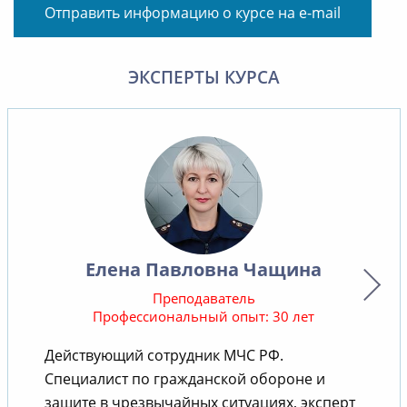
Отправить информацию о курсе на e-mail
ЭКСПЕРТЫ КУРСА
Елена Павловна Чащина
Преподаватель
Профессиональный опыт: 30 лет
Действующий сотрудник МЧС РФ.
В
Специалист по гражданской обороне и
защите в чрезвычайных ситуациях, эксперт