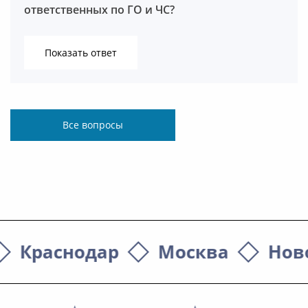
ответственных по ГО и ЧС?
Показать ответ
Все вопросы
Березина Надежда Васильевна
Краснодар
Москва
Нов