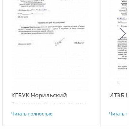
КГБУК Норильский
ИТЭБ 
Заполярный театр драмы
им. Вл. Маяковского
Курс пр
Читать полностью
Читать 
перепод
в АНО Д