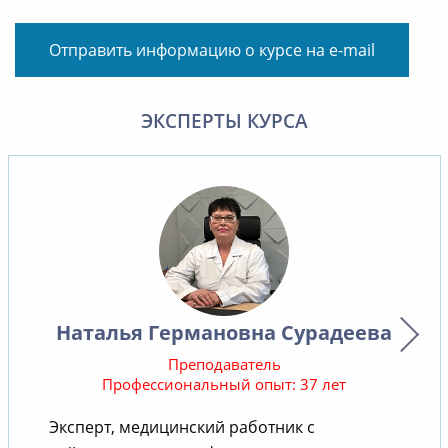
Отправить информацию о курсе на e-mail
ЭКСПЕРТЫ КУРСА
Наталья Германовна Сурадеева
Преподаватель
Профессиональный опыт: 37 лет
Эксперт, медицинский работник с
В