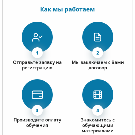
отношен
долговр
Как мы работаем
сотрудн
Отправьте заявку на
Мы заключаем с Вами
регистрацию
договор
Производите оплату
Знакомитесь с
обучения
обучающими
материалами