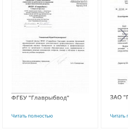
ЗАО "
ФГБУ "Главрыбвод"
ЗАО "ПЗ
Северный филиал ФГБУ
Читать полностью
Читать 
благода
"Главрыбвод" благодарит
высокоо
коллектив Автономной