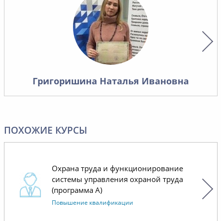
организ
процесс
операти
информа
отношен
квалифи
адекватн
Григоришина Наталья Ивановна
спектро
Желаем 
дальней
ПОХОЖИЕ КУРСЫ
работе.
удачное
сотрудни
Охрана труда и функционирование
системы управления охраной труда
(программа А)
Повышение квалификации