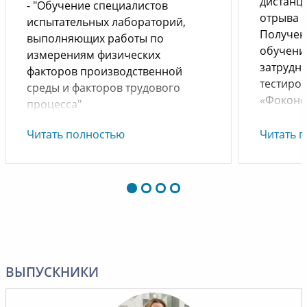
дистанц
- "Обучение специалистов
отрыва о
испытательных лабораторий,
Получен
выполняющих работы по
обучени
измерениям физических
затрудн
факторов производственной
тестиро
среды и факторов трудового
«Фокон»
процесса"
эффекти
специал
Читать полностью
Читать 
- "Лаборант химического
учебного
анализа".
качеств
знаний.
Желаем успехов и
профессионального роста,
Наше со
удачных проектов и успешного
запомни
партнерства.
професс
сотрудн
ВЫПУСКНИКИ
«Прикам
безопас