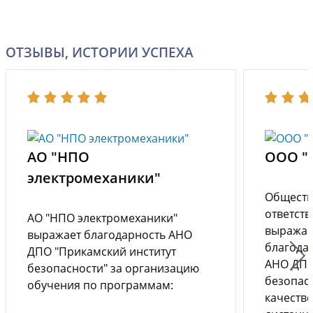
ОТЗЫВЫ, ИСТОРИИ УСПЕХА
АО "НПО
ООО "
электромеханики"
Обществ
ответст
АО "НПО электромеханики"
выражае
выражает благодарность АНО
благода
ДПО "Прикамский институт
АНО ДПО
безопасности" за организацию
безопас
обучения по программам:
качеств