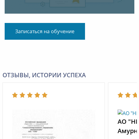
Записаться на обучение
ОТЗЫВЫ, ИСТОРИИ УСПЕХА
АО "Н
Амурн