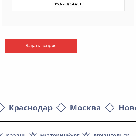
Задать вопрос
Краснодар
Москва
Нов
Казань
Екатеринбург
Архангельск