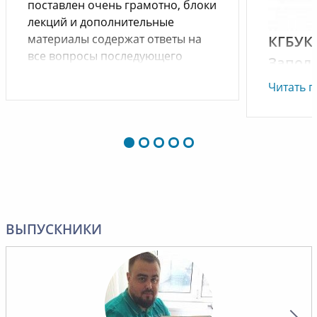
поставлен очень грамотно, блоки
лекций и дополнительные
материалы содержат ответы на
КГБУК
все вопросы последующего
Запол
тестирования. Желаю
им. Вл
Читать 
дальнейшего развития и
процветания.
Уважае
Владими
Выражае
проведе
сфере «
курс оче
ВЫПУСКНИКИ
изучении
система
данной 
Надеемс