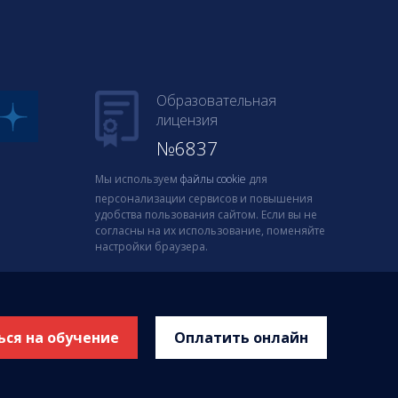
Образовательная
лицензия
№6837
Мы используем
файлы cookie
для
персонализации сервисов и повышения
удобства пользования сайтом. Если вы не
согласны на их использование, поменяйте
настройки браузера.
ься на обучение
Оплатить онлайн