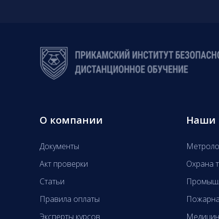
О компании
Наши 
Документы
Метроло
Акт проверки
Охрана т
Статьи
Промышл
Правила оплаты
Пожарна
Эксперты курсов
Медицин