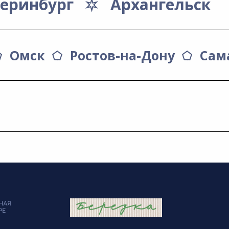
теринбург
Архангельск
Омск
Ростов-на-Дону
Сам