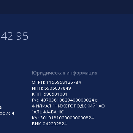
 42 95
Юридическая информация
ОГРН: 1155958125784
ИНН: 5905037849
КПП: 590501001
Р/с: 40703810829400000024 в
ФИЛИАЛ "НИЖЕГОРОДСКИЙ" АО
е
"АЛЬФА-БАНК"
 офис 4
К/с: 30101810200000000824
БИК: 042202824