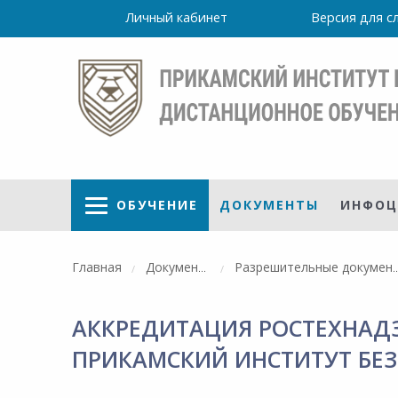
Личный кабинет
Версия для 
ОБУЧЕНИЕ
ДОКУМЕНТЫ
ИНФОЦ
Главная
Документы
Разрешительные д
АККРЕДИТАЦИЯ РОСТЕХНАДЗ
Режим
работы
ПРИКАМСКИЙ ИНСТИТУТ БЕ
уточно
Института
ПН-ПТ: