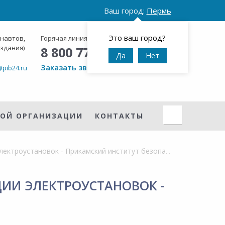
Ваш город:
Пермь
Это ваш город?
онавтов,
Горячая линия:
Круглосуточно
 здания)
8 800 777 42 95
Да
Нет
Заказать звонок
@pib24.ru
НОЙ ОРГАНИЗАЦИИ
КОНТАКТЫ
Аккредитация Ростехнадзора по безопасной эксплуатации электроустановок - Прикамский институт безопасности
ИИ ЭЛЕКТРОУСТАНОВОК -