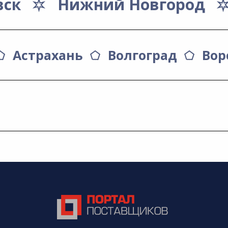
вск
Нижний Новгород
Астрахань
Волгоград
Вор