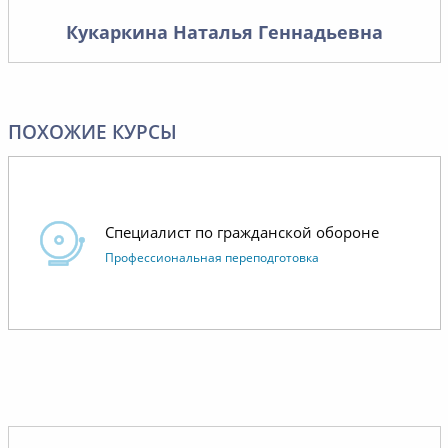
хорошо 
Кукаркина Наталья Геннадьевна
лишнего,
то, что 
контроля
работает
ПОХОЖИЕ КУРСЫ
Отдельн
коммуни
операти
Специалист по гражданской обороне
менедже
Профессиональная переподготовка