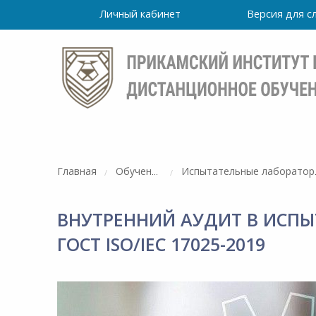
Личный кабинет
Версия для 
Главная
Обучение
Испы
ВНУТРЕННИЙ АУДИТ В ИСПЫ
ГОСТ ISO/IEC 17025-2019
Режим
работы
уточно
Института
ПН-ПТ: