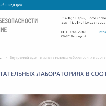
слабовидящих
614087, г. Пермь, шоссе Косм
дом 118, офис 4 (вход с торца
ПН-ПТ: 8:00-20:00
info
СБ-ВС: Выходной
тательные лаборатории
ТАТЕЛЬНЫХ ЛАБОРАТОРИЯХ В СОО